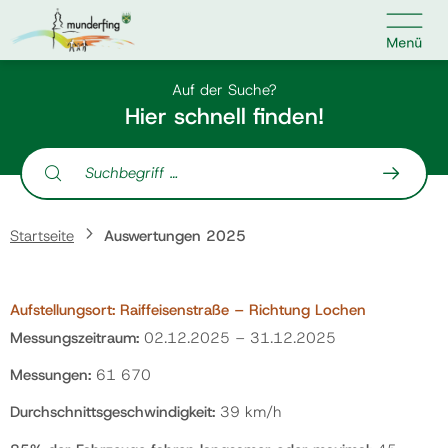

Kontakt
Suche nach:
Auf der Suche?
Hier schnell finden!
Suche nach:
Home
Startseite
Auswertungen 2025
Kundenservice
Aufstellungsort: Raiffeisenstraße – Richtung Lochen
Ihr Anliegen
Messungszeitraum:
02.12.2025 – 31.12.2025
Messungen:
61 670
Veranstaltungen
Durchschnittsgeschwindigkeit:
39 km/h
Jobs