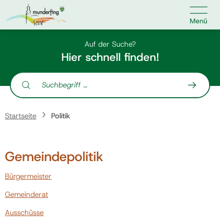

Kontakt
Suche nach:
Auf der Suche?
Hier schnell finden!
Suche nach:
Home
Startseite
Politik
Kundenservice
Gemeindepolitik
Ihr Anliegen
Bürgermeister
Veranstaltungen
Gemeinderat
Ausschüsse
Jobs