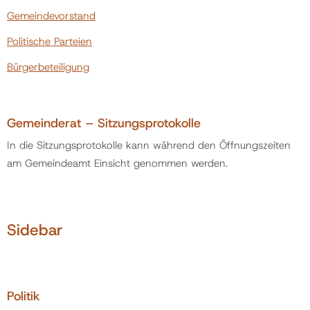
Gemeindevorstand
Politik
Politische Parteien
Bürgerbeteiligung
Bürgermeister
Gemeinderat – Sitzungsprotokolle
Gemeinderat
In die Sitzungsprotokolle kann während den Öffnungszeiten
am Gemeindeamt Einsicht genommen werden.
Ausschüsse
Gemeindevorstand
Sidebar
Politische Parteien
Bürgerbeteiligung
Politik