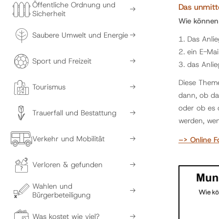
Öffentliche Ordnung und
Das unmitt
Sicherheit
Wie können
Saubere Umwelt und Energie
1. Das Anli
2. ein E-Ma
Sport und Freizeit
3. das Anli
Diese Theme
Tourismus
dann, ob da
oder ob es 
Trauerfall und Bestattung
werden, wen
Verkehr und Mobilität
–> Online F
Verloren & gefunden
Wahlen und
Bürgerbeteiligung
Was kostet wie viel?