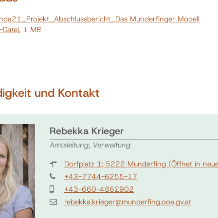
nda21_Projekt_Abschlussbericht_Das Munderfinger Modell
-Datei
, 1 MB
igkeit und Kontakt
Rebekka Krieger
Amtsleitung, Verwaltung
Dorfplatz 1; 5222 Munderfing
(Öffnet in neu
+43-7744-6255-17
+43-660-4862902
rebekka.krieger@munderfing.ooe.gv.at