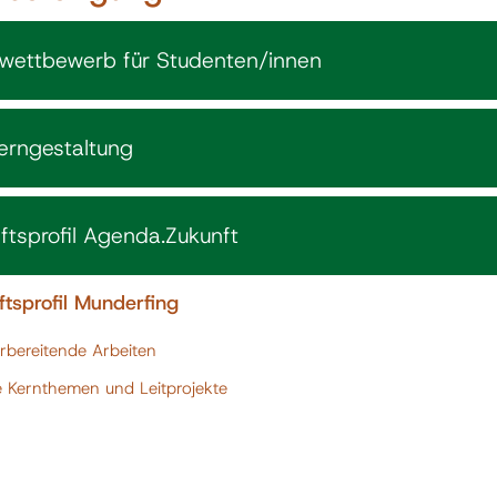
wettbewerb für Studenten/innen
erngestaltung
ftsprofil Agenda.Zukunft
tsprofil Munderfing
rbereitende Arbeiten
e Kernthemen und Leitprojekte