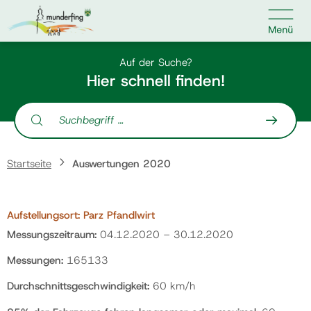

Kontakt
Suche nach:
Auf der Suche?
Hier schnell finden!
Suche nach:
Home
Startseite
Auswertungen 2020
Kundenservice
Aufstellungsort:
Parz Pfandlwirt
Ihr Anliegen
Messungszeitraum:
04.12.2020 – 30.12.2020
Messungen:
165133
Veranstaltungen
Durchschnittsgeschwindigkeit:
60 km/h
Jobs