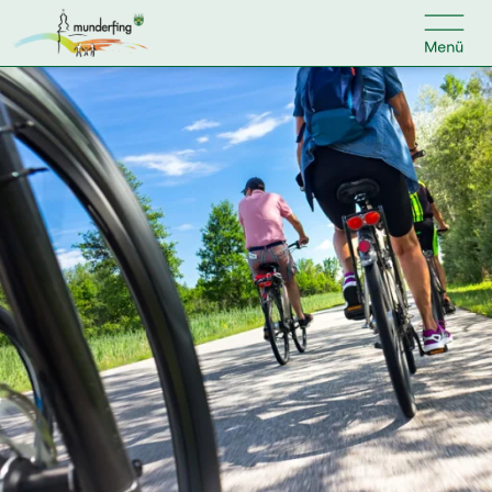

Kontakt
Suche nach:
Home
Kundenservice
Ihr Anliegen
Veranstaltungen
Jobs