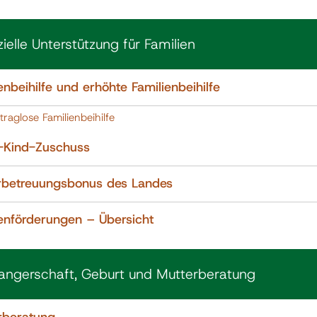
zielle Unterstützung für Familien
enbeihilfe und erhöhte Familienbeihilfe
traglose Familienbeihilfe
n-Kind-Zuschuss
rbetreuungsbonus des Landes
ienförderungen – Übersicht
ngerschaft, Geburt und Mutterberatung