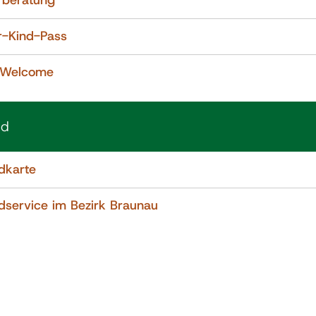
rberatung
r-Kind-Pass
-Welcome
nd
dkarte
dservice im Bezirk Braunau