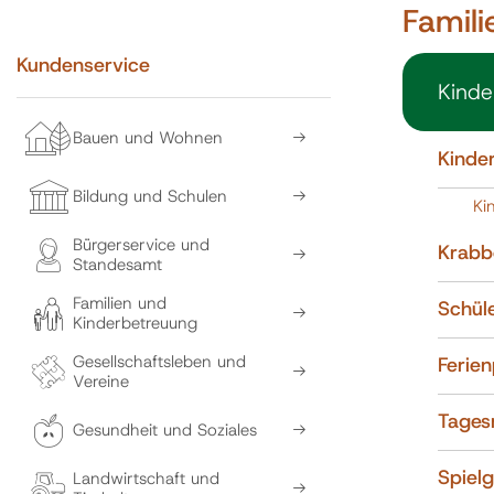
Famil
Kundenservice
Kinde
Bauen und Wohnen
Kinde
Bildung und Schulen
Ki
Bürgerservice und
Krabb
Standesamt
Familien und
Schül
Kinderbetreuung
Gesellschaftsleben und
Ferie
Vereine
Tages
Gesundheit und Soziales
Spiel
Landwirtschaft und