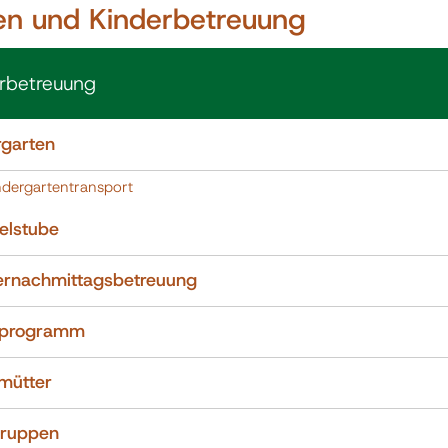
ien und Kinderbetreuung
rbetreuung
rgarten
ndergartentransport
elstube
ernachmittagsbetreuung
nprogramm
mütter
gruppen