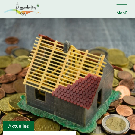

Kontakt
Suche nach:
Home
Kundenservice
Ihr Anliegen
Veranstaltungen
Aktuelles
Jobs