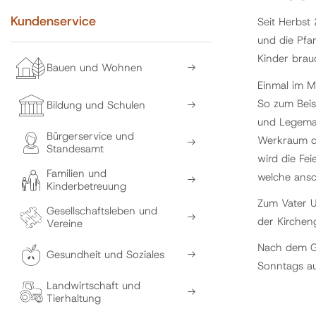
Kundenservice
Seit Herbst
und die Pfa
Kinder brauc
Bauen und Wohnen
Einmal im M
So zum Beis
Bildung und Schulen
und Legemat
Bürgerservice und
Werkraum de
Standesamt
wird die Fei
Familien und
welche ansc
Kinderbetreuung
Zum Vater U
Gesellschaftsleben und
der Kirchen
Vereine
Nach dem Go
Gesundheit und Soziales
Sonntags auf
Landwirtschaft und
Tierhaltung