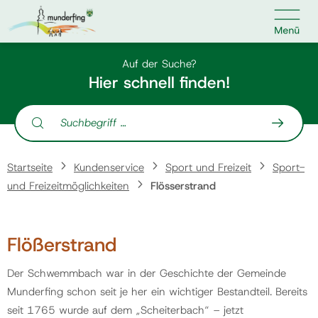

Kontakt
Suche nach:
Auf der Suche?
Hier schnell finden!
Suche nach:
Home
Startseite
Kundenservice
Sport und Freizeit
Sport-
Kundenservice
und Freizeitmöglichkeiten
Flösserstrand
Ihr Anliegen
Flößerstrand
Veranstaltungen
Der Schwemmbach war in der Geschichte der Gemeinde
Munderfing schon seit je her ein wichtiger Bestandteil. Bereits
seit 1765 wurde auf dem „Scheiterbach“ – jetzt
Jobs