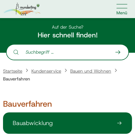

Kontakt
Suche nach:
Auf der Suche?
Hier schnell finden!
Suche nach:
Home
Startseite
Kundenservice
Bauen und Wohnen
Kundenservice
Bauverfahren
Ihr Anliegen
Bauverfahren
Veranstaltungen
Bauabwicklung
Jobs