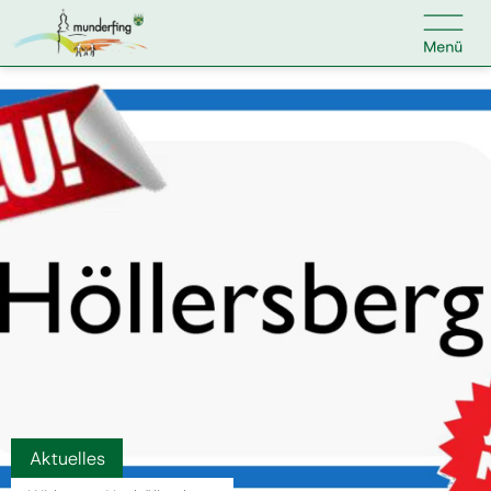

Kontakt
Suche nach:
Home
Kundenservice
Ihr Anliegen
Veranstaltungen
Aktuelles
Jobs