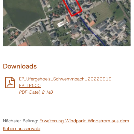
Downloads
EP_Ufergehoelz_Schwemmbach_20220919-
EP_LP500
PDF
-Datei
, 2 MB
Nächster Beitrag:
Erweiterung Windpark: Windstrom aus dem
Kobernausserwald