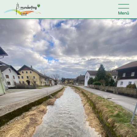

Kontakt
Suche nach:
Home
Kundenservice
Ihr Anliegen
Veranstaltungen
Jobs