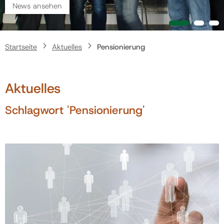
News ansehen
Politik
Startseite
Aktuelles
Pensionierung
Gemeinde
Aktuelles
Kontakt
Schlagwort 'Pensionierung'