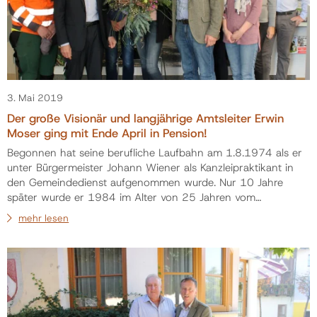
3. Mai 2019
Der große Visionär und langjährige Amtsleiter Erwin
Moser ging mit Ende April in Pension!
Begonnen hat seine berufliche Laufbahn am 1.8.1974 als er
unter Bürgermeister Johann Wiener als Kanzleipraktikant in
den Gemeindedienst aufgenommen wurde. Nur 10 Jahre
später wurde er 1984 im Alter von 25 Jahren vom
Gemeinderat zum Amtsleiter der Gemeinde Munderfing
mehr lesen
bestellt. Erwin Moser hat in den vielen Jahren mit seinem
zukunftsorientieren Denken einen sehr wesentlichen Beitrag
zur positiven Entwicklung der Gemeinde geleistet! Viele
Projekte tragen seine Handschrift und finden …