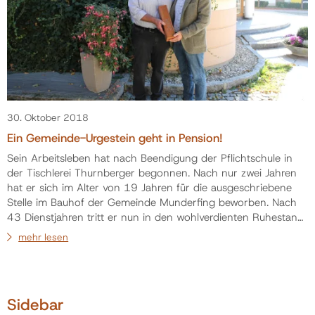
30. Oktober 2018
Ein Gemeinde-Urgestein geht in Pension!
Sein Arbeitsleben hat nach Beendigung der Pflichtschule in
der Tischlerei Thurnberger begonnen. Nach nur zwei Jahren
hat er sich im Alter von 19 Jahren für die ausgeschriebene
Stelle im Bauhof der Gemeinde Munderfing beworben. Nach
43 Dienstjahren tritt er nun in den wohlverdienten Ruhestand.
Die Rede ist von Johann Krammer! Wer kennt ihn nicht, den
mehr lesen
„Holzner Hans“? Sein Berufsleben war dem Gemeindedienst
verschrieben! Für den Hans gab es keine fünf Tage Woche;
Hans war immer in „B…
Sidebar