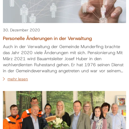
30. Dezember 2020
Personelle Änderungen in der Verwaltung
Auch in der Verwaltung der Gemeinde Munderfing brachte
das Jahr 2020 viele Änderungen mit sich. Pensionierung Mit
März 2021 wird Bauamtsleiter Josef Huber in den
wohlverdienten Ruhestand gehen. Er hat 1976 seinen Dienst
in der Gemeindeverwaltung angetreten und war vor seinem
Wechsel ins Bauamt 30 Jahre im Bürgerservice tätig. 2006
mehr lesen
übernahm er von Hermann Langwieser die Aufgaben im
Bauamt und Standesamt. Mit seinem Fachwissen, Engagement
und seiner Zuvorkommenheit hat er sich große Anerke…