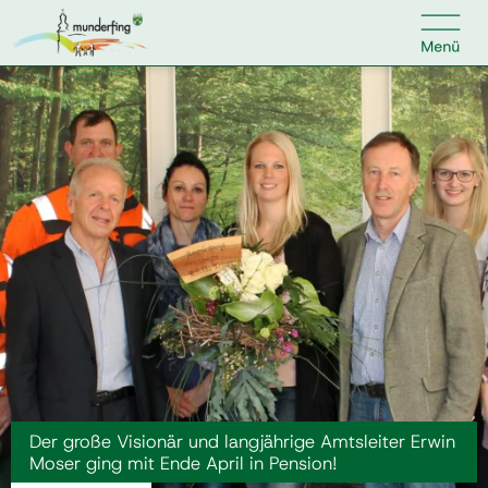

Kontakt
Suche nach:
Home
Kundenservice
Ihr Anliegen
Veranstaltungen
Der große Visionär und langjährige Amtsleiter Erwin
Moser ging mit Ende April in Pension!
Jobs