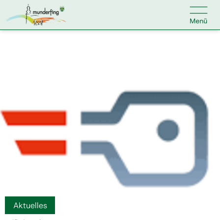

Kontakt
Suche nach:
Home
Kundenservice
Ihr Anliegen
Veranstaltungen
Aktuelles
Jobs