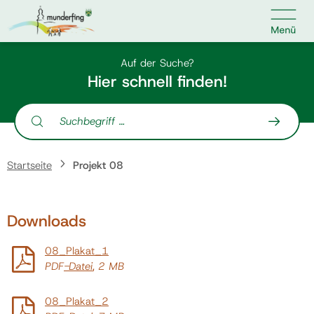

Kontakt
Suche nach:
Auf der Suche?
Hier schnell finden!
Suche nach:
Home
Startseite
Projekt 08
Kundenservice
Downloads
Ihr Anliegen
08_Plakat_1
Veranstaltungen
PDF
-Datei
, 2 MB
08_Plakat_2
Jobs