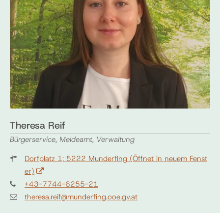
Theresa Reif
Bürgerservice, Meldeamt, Verwaltung
Dorfplatz 1; 5222 Munderfing
(Öffnet in neuem Fenst
er)
+43-7744-6255-21
theresa.reif@munderfing.ooe.gv.at