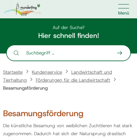

Kontakt
Suche nach:
Auf der Suche?
Hier schnell finden!
Suche nach:
Home
Startseite
Kundenservice
Landwirtschaft und
Kundenservice
Tierhaltung
Förderungen für die Landwirtschaft
Besamungsförderung
Ihr Anliegen
Besamungsförderung
Veranstaltungen
Die künstliche Besamung von weiblichen Zuchttieren hat stark
zugenommen. Dadurch hat sich der Natursprung drastisch
Jobs