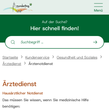

Kontakt
Suche nach:
Auf der Suche?
Hier schnell finden!
Suche nach:
Home
Startseite
Kundenservice
Gesundheit und Soziales
Kundenservice
Ärztedienst
Ärztenotdienst
Ihr Anliegen
Ärztedienst
Veranstaltungen
Hausärztlicher Notdienst
Das müssen Sie wissen, wenn Sie medizinische Hilfe
benötigen:
Jobs