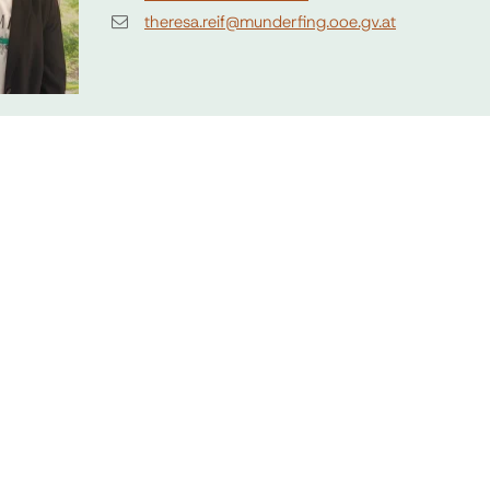
theresa.reif@munderfing.ooe.gv.at