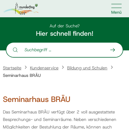

Kontakt
Suche nach:
Auf der Suche?
Hier schnell finden!
Suche nach:
Home
Startseite
Kundenservice
Bildung und Schulen
Kundenservice
Seminarhaus BRÄU
Ihr Anliegen
Seminarhaus BRÄU
Veranstaltungen
Das Seminarhaus BRÄU verfügt über 2 voll ausgestattete
Besprechungs- und Seminarräume. Neben verschiedenen
Jobs
Möglichkeiten der Bestuhlung der Räume, können auch