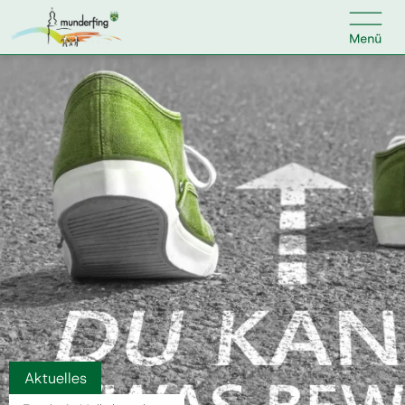

Kontakt
Suche nach:
Home
Kundenservice
Ihr Anliegen
Veranstaltungen
Aktuelles
Jobs