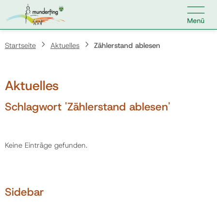

Kontakt
Suche nach:
Startseite
Aktuelles
Zählerstand ablesen
Aktuelles
Home
Schlagwort 'Zählerstand ablesen'
Kundenservice
Keine Einträge gefunden.
Ihr Anliegen
Veranstaltungen
Sidebar
Jobs