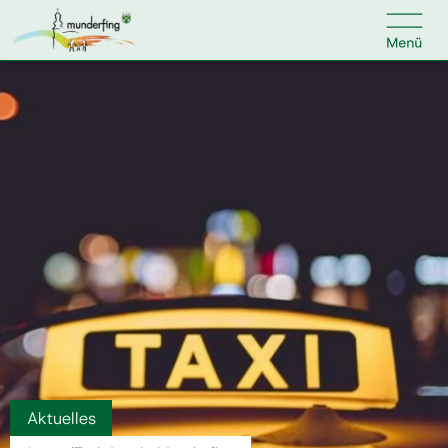

Kontakt
Suche nach:
Home
Kundenservice
Ihr Anliegen
Veranstaltungen
Aktuelles
Jobs