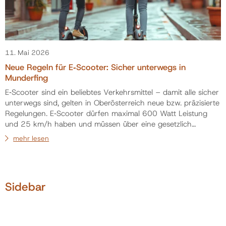
11. Mai 2026
Neue Regeln für E‑Scooter: Sicher unterwegs in
Munderfing
E‑Scooter sind ein beliebtes Verkehrsmittel – damit alle sicher
unterwegs sind, gelten in Oberösterreich neue bzw. präzisierte
Regelungen. E‑Scooter dürfen maximal 600 Watt Leistung
und 25 km/h haben und müssen über eine gesetzlich
vorgeschriebene Ausstattung verfügen. Neu verpflichtend sind
mehr lesen
fixe Blinker sowie ein akustisches Signal (Glocke, Klingel oder
Hupe). Für Kinder und Jugendliche gilt: Eine Helmpflicht
besteht bis zum vollendeten 16. Lebensjahr. Erlaubt ist nur
eine Person pro Sc…
Sidebar