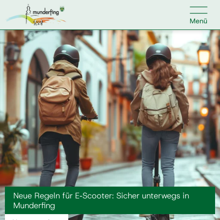

Kontakt
Suche nach:
Home
Kundenservice
Ihr Anliegen
Veranstaltungen
Neue Regeln für E‑Scooter: Sicher unterwegs in
Munderfing
Jobs