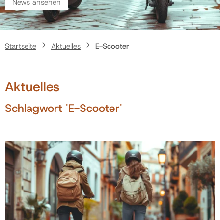
News ansehen
Politik
Startseite
Aktuelles
E-Scooter
Gemeinde
Aktuelles
Kontakt
Schlagwort 'E-Scooter'