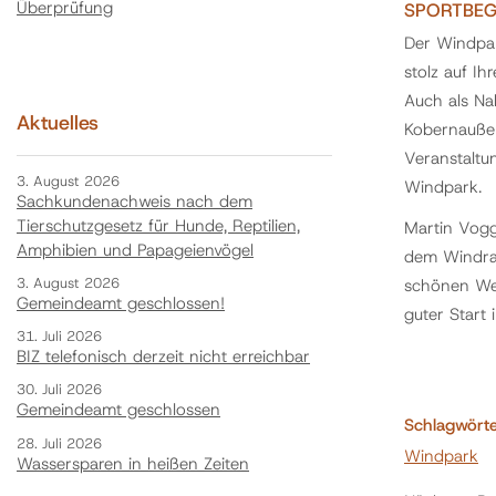
Überprüfung
SPORTBEG
Der Windpar
stolz auf I
Auch als Na
Aktuelles
Kobernaußer
Veranstaltu
3. August 2026
Windpark.
Sachkundenachweis nach dem
Tierschutzgesetz für Hunde, Reptilien,
Martin Vogg
Amphibien und Papageienvögel
dem Windrad
3. August 2026
schönen Wei
Gemeindeamt geschlossen!
guter Start
31. Juli 2026
BIZ telefonisch derzeit nicht erreichbar
30. Juli 2026
Gemeindeamt geschlossen
Schlagwört
28. Juli 2026
Windpark
Wassersparen in heißen Zeiten