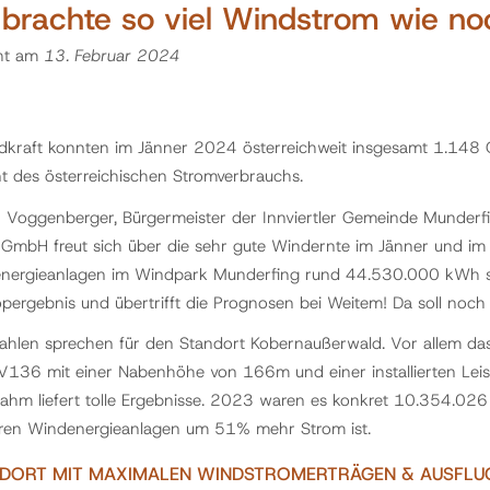
brachte so viel Windstrom wie no
cht am
13. Februar 2024
dkraft konnten im Jänner 2024 österreichweit insgesamt 1.148
t des österreichischen Stromverbrauchs.
 Voggenberger, Bürgermeister der Innviertler Gemeinde Munderf
GmbH freut sich über die sehr gute Windernte im Jänner und i
nergieanlagen im Windpark Munderfing rund 44.530.000 kWh sa
opergebnis und übertrifft die Prognosen bei Weitem! Da soll noch
zahlen sprechen für den Standort Kobernaußerwald. Vor allem da
V136 mit einer Nabenhöhe von 166m und einer installierten Le
nahm liefert tolle Ergebnisse. 2023 waren es konkret 10.354.026
eren Windenergieanlagen um 51% mehr Strom ist.
DORT MIT MAXIMALEN WINDSTROMERTRÄGEN & AUSFLUG