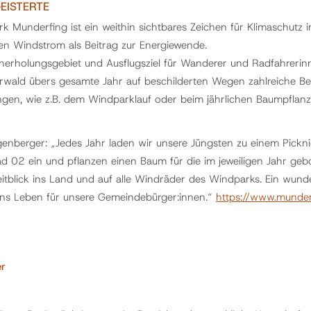
EISTERTE
k Munderfing ist ein weithin sichtbares Zeichen für Klimaschutz
hren Windstrom als Beitrag zur Energiewende.
herholungsgebiet und Ausflugsziel für Wanderer und Radfahreri
wald übers gesamte Jahr auf beschilderten Wegen zahlreiche Bes
ngen, wie z.B. dem Windparklauf oder beim jährlichen Baumpflanz
enberger: „Jedes Jahr laden wir unsere Jüngsten zu einem Pickn
 02 ein und pflanzen einen Baum für die im jeweiligen Jahr geb
tblick ins Land und auf alle Windräder des Windparks. Ein wun
 ins Leben für unsere Gemeindebürger:innen.“
https://www.munder
er