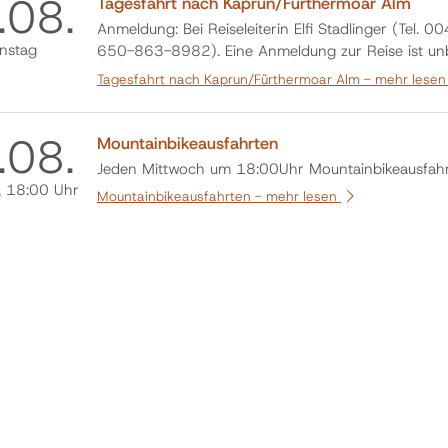
.
08.
Tagesfahrt nach Kaprun/Fürthermoar Alm
Anmeldung: Bei Reiseleiterin Elfi Stadlinger (Te
nstag
650-863-8982). Eine Anmeldung zur Reise ist unb
werden kann.
Tagesfahrt nach Kaprun/Fürthermoar Alm -
mehr lese
.
08.
Mountainbikeausfahrten
Jeden Mittwoch um 18:00Uhr Mountainbikeausfahrt
, 18:00 Uhr
Mountainbikeausfahrten -
mehr lesen