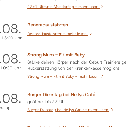
unter www.ultrarun121.at
12+1 Ultrarun Munderfing -
mehr lesen
.
08.
Rennradausfahrten
Rennradausfahrten -
mehr lesen
, 13:00 Uhr
.
08.
Strong Mum - Fit mit Baby
Stärke deinen Körper nach der Geburt Trainiere g
, 10:00 Uhr
Rückerstattung von der Krankenkasse möglich!
Strong Mum - Fit mit Baby -
mehr lesen
.
08.
Burger Dienstag bei Nellys Café
geöffnet bis 22 Uhr
nstag
Burger Dienstag bei Nellys Café -
mehr lesen