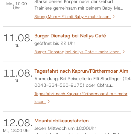
Stärke deinen Körper nach der Geburt
Mo.
, 10:00
Uhr
Trainiere gemeinsam mit deinem Baby Me
Time, die dir gut tut Rückerstattung von der
Strong Mum - Fit mit Baby -
mehr lesen
Krankenkasse möglich!
11.
08.
Burger Dienstag bei Nellys Café
geöffnet bis 22 Uhr
Di.
Burger Dienstag bei Nellys Café -
mehr lesen
11.
08.
Tagesfahrt nach Kaprun/Fürthermoar Alm
Anmeldung: Bei Reiseleiterin Elfi Stadlinger (Tel.
Di.
0043-664-560-9175) oder Obfrau
Anneliese Dohr (0043-650-863-8982). Eine
Tagesfahrt nach Kaprun/Fürthermoar Alm -
mehr
Anmeldung zur Reise ist unbedingt notwendig,
lesen
damit die Größe des Busses bestimmt werden
kann.
12.
08.
Mountainbikeausfahrten
Jeden Mittwoch um 18:00Uhr
Mi.
, 18:00 Uhr