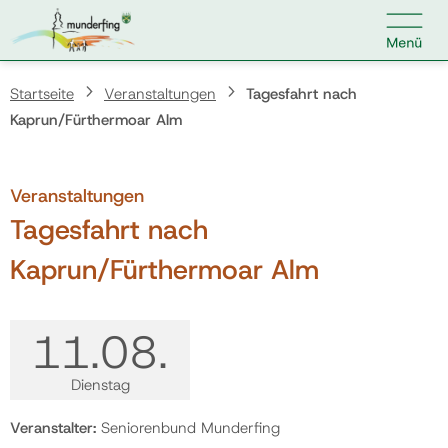

Kontakt
Suche nach:
Startseite
Veranstaltungen
Tagesfahrt nach
Kaprun/Fürthermoar Alm
Home
Veranstaltungen
Tagesfahrt nach
Kundenservice
Kaprun/Fürthermoar Alm
Ihr Anliegen
11.
08.
Veranstaltungen
Dienstag
Veranstalter:
Seniorenbund Munderfing
Jobs