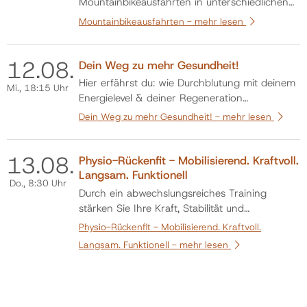
Mountainbikeausfahrten in unterschiedlichen
Gruppen.
Mountainbikeausfahrten -
mehr lesen
12.
08.
Dein Weg zu mehr Gesundheit!
Hier erfährst du: wie Durchblutung mit deinem
Mi.
, 18:15 Uhr
Energielevel & deiner Regeneration
zusammenhängt wie du auf natürliche Weise
Dein Weg zu mehr Gesundheit! -
mehr lesen
deinen Stoffwechsel & deine Zellen stärken
kannst was Erkrankungen, schlechte
13.
08.
Wundheilung, Schlafstörungen & Schmerzen
Physio-Rückenfit - Mobilisierend. Kraftvoll.
mit deinen Zellen zu tun haben und wie du
Langsam. Funktionell
Do.
, 8:30 Uhr
die…
Durch ein abwechslungsreiches Training
stärken Sie Ihre Kraft, Stabilität und
Beweglichkeit im gesamten Körper – gezielt zur
Physio-Rückenfit - Mobilisierend. Kraftvoll.
Linderung und Vorbeugung von Beschwerden.
Langsam. Funktionell -
mehr lesen
Das erwartet Sie • Kräftigung der gesamten
Rumpfmuskulatur, besonders der tiefen Core-
Muskulatur • Verbesserung der Körperhalt…