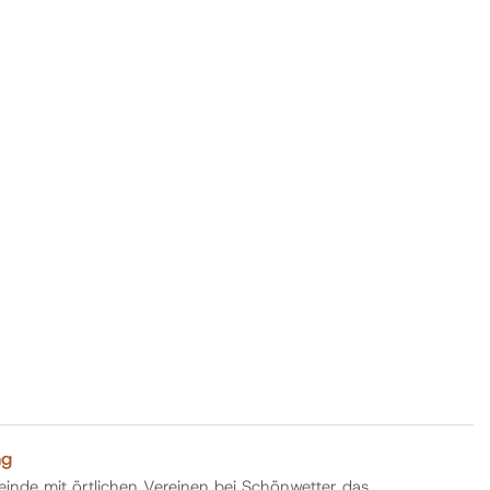
ng
nde mit örtlichen Vereinen bei Schönwetter das