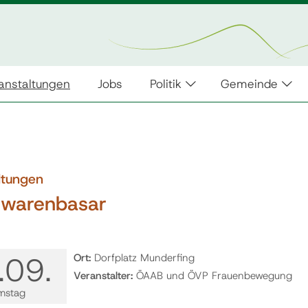
anstaltungen
Jobs
Politik
Gemeinde
ltungen
rwarenbasar
.
09.
Ort:
Dorfplatz Munderfing
Veranstalter:
ÖAAB und ÖVP Frauenbewegung
mstag