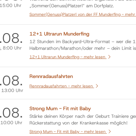
 15:00 Uhr
„Sommer(Genuss)Platzerl“ am Dorfplatz.
Sommer(Genuss)Platzerl von der FF Munderfing -
mehr
.
08.
12+1 Ultrarun Munderfing
12 Stunden im Backyard-Ultra-Format – wer die 1
g
, 8:00 Uhr
Halbmarathon/Marathon/oder mehr – dein Limit ist
unter www.ultrarun121.at
12+1 Ultrarun Munderfing -
mehr lesen
.
08.
Rennradausfahrten
Rennradausfahrten -
mehr lesen
, 13:00 Uhr
.
08.
Strong Mum - Fit mit Baby
Stärke deinen Körper nach der Geburt Trainiere g
, 10:00 Uhr
Rückerstattung von der Krankenkasse möglich!
Strong Mum - Fit mit Baby -
mehr lesen