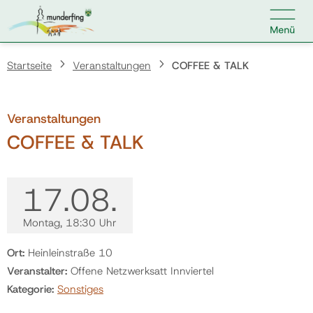

Kontakt
Suche nach:
Startseite
Veranstaltungen
COFFEE & TALK
Veranstaltungen
Home
COFFEE & TALK
Kundenservice
17.
08.
Ihr Anliegen
Montag
, 18:30 Uhr
Ort:
Heinleinstraße 10
Veranstaltungen
Veranstalter:
Offene Netzwerksatt Innviertel
Kategorie:
Sonstiges
Jobs