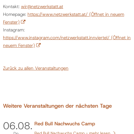
Kontakt:
wir@netzwerkstatt.at
Homepage:
https://www.netzwerkstatt.at/
(Öffnet in neuem
Politik
Fenster)
Instagram:
Gemeinde
https://www.instagram.com/netzwerkstatt.innviertel/
(Öffnet in
neuem Fenster)
Kontakt
Zurück zu allen Veranstaltungen
Weitere Veranstaltungen der nächsten Tage
06.
08.
Red Bull Nachwuchs Camp
Red Bull Nachwuchs Camp -
mehr lesen
Do.