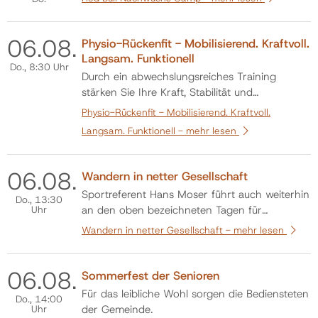
06.
08.
Physio-Rückenfit - Mobilisierend. Kraftvoll.
Langsam. Funktionell
Do.
, 8:30 Uhr
Durch ein abwechslungsreiches Training
stärken Sie Ihre Kraft, Stabilität und
Beweglichkeit im gesamten Körper – gezielt zur
Physio-Rückenfit - Mobilisierend. Kraftvoll.
Linderung und Vorbeugung von Beschwerden.
Langsam. Funktionell -
mehr lesen
Das erwartet Sie • Kräftigung der gesamten
Rumpfmuskulatur, besonders der tiefen Core-
Muskulatur • Verbesserung der Körperhalt…
06.
08.
Wandern in netter Gesellschaft
Sportreferent Hans Moser führt auch weiterhin
Do.
, 13:30
Uhr
an den oben bezeichneten Tagen für
interessierte Mitglieder, deren Verwandte und
Wandern in netter Gesellschaft -
mehr lesen
Freunde Wanderungen im Raum von
Munderfing durch. Abmarsch (oder Abfahrt)
06.
08.
um 13:30 Uhr vom Gemeindeparkplatz. Sollte
Sommerfest der Senioren
am jeweiligen Wandertag ein Begräbnis sein,
Für das leibliche Wohl sorgen die Bediensteten
Do.
, 14:00
dann entfäl…
Uhr
der Gemeinde.