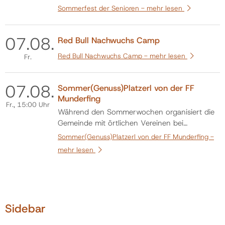
Sommerfest der Senioren -
mehr lesen
07.
08.
Red Bull Nachwuchs Camp
Red Bull Nachwuchs Camp -
mehr lesen
Fr.
07.
08.
Sommer(Genuss)Platzerl von der FF
Munderfing
Fr.
, 15:00 Uhr
Während den Sommerwochen organisiert die
Gemeinde mit örtlichen Vereinen bei
Schönwetter das „Sommer(Genuss)Platzerl“
Sommer(Genuss)Platzerl von der FF Munderfing -
am Dorfplatz.
mehr lesen
Sidebar