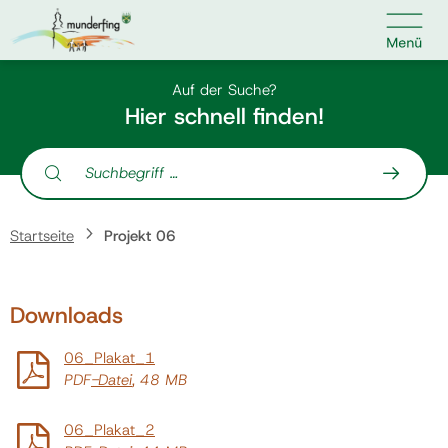

Kontakt
Suche nach:
Auf der Suche?
Hier schnell finden!
Suche nach:
Home
Startseite
Projekt 06
Kundenservice
Downloads
Ihr Anliegen
06_Plakat_1
Veranstaltungen
PDF
-Datei
, 48 MB
06_Plakat_2
Jobs