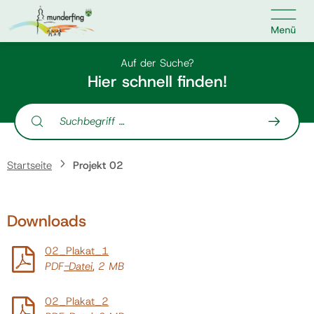

Kontakt
Suche nach:
Auf der Suche?
Hier schnell finden!
Suche nach:
Home
Startseite
Projekt 02
Kundenservice
Downloads
Ihr Anliegen
02_Plakat_1
Veranstaltungen
PDF
-Datei
, 2 MB
02_Plakat_2
Jobs