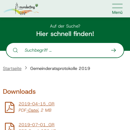

Kontakt
Suche nach:
Auf der Suche?
Hier schnell finden!
Suche nach:
Home
Startseite
Gemeinderatsprotokolle 2019
Kundenservice
Downloads
Ihr Anliegen
2019-04-15_GR
Veranstaltungen
PDF
-Datei
, 2 MB
2019-07-01_GR
Jobs