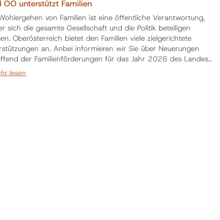
 OÖ unterstützt Familien
Wohlergehen von Familien ist eine öffentliche Verantwortung,
r sich die gesamte Gesellschaft und die Politik beteiligen
n. Oberösterreich bietet den Familien viele zielgerichtete
rstützungen an. Anbei informieren wir Sie über Neuerungen
effend der Familienförderungen für das Jahr 2026 des Landes
Auf der Webseite der OÖ Familienkarte finden Sie
hr lesen
rmationen über aktuelle Fördermöglichkeiten für Familien. Das
at OÖ Familienförderungen beinhaltet alle wichtige…