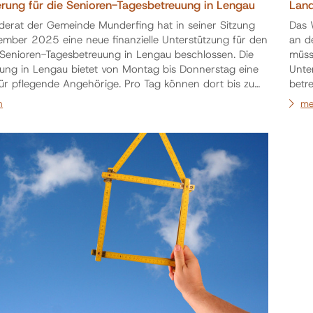
rung für die Senioren-Tagesbetreuung in Lengau
Land
erat der Gemeinde Munderfing hat in seiner Sitzung
Das 
mber 2025 eine neue finanzielle Unterstützung für den
an de
Senioren-Tagesbetreuung in Lengau beschlossen. Die
müsse
ung in Lengau bietet von Montag bis Donnerstag eine
Unte
für pflegende Angehörige. Pro Tag können dort bis zu
betr
 betreut werden. Förderung ab 1. Februar 2026 Ab
OÖ. 
n
me
rd der Besuch der Tagesbetreuung in Lengau für
Info
Munderfingerinnen und Munderfinger wie folgt gefördert: 5…
Plak