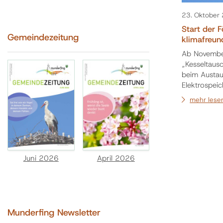
23. Oktober
Start der 
Gemeindezeitung
klimafreun
Ab Novembe
„Kesseltaus
beim Austaus
Elektrospeic
werden: Anschluss an klimafreundliche oder hocheffiziente
mehr lese
Nah-/Fernw
Holzzentral
€) Bonus: 2
Juni 2026
April 2026
Munderfing Newsletter