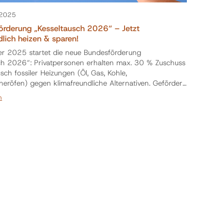
 2025
Förderung „Kesseltausch 2026“ – Jetzt
dlich heizen & sparen!
r 2025 startet die neue Bundesförderung
ch 2026“: Privatpersonen erhalten max. 30 % Zuschuss
ch fossiler Heizungen (Öl, Gas, Kohle,
heröfen) gegen klimafreundliche Alternativen. Gefördert
n
ärme (bis 6.500 €) Wärmepumpen (bis 7.500 €)
heizungen – Hackgut, Stückholz oder Pellets (bis 8.500
.500 € für thermische Solaranlage 5.000 € für
Tiefenbohrung Registr…