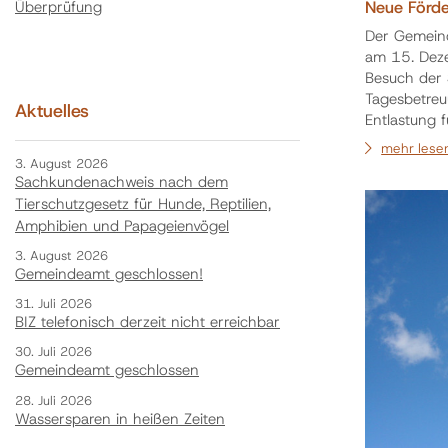
Neue Förde
Überprüfung
Der Gemeind
am 15. Deze
Besuch der 
Tagesbetreu
Aktuelles
Entlastung 
12 Personen
mehr lese
1.2.2026 wi
3. August 2026
Sachkundenachweis nach dem
Tierschutzgesetz für Hunde, Reptilien,
Amphibien und Papageienvögel
3. August 2026
Gemeindeamt geschlossen!
31. Juli 2026
BIZ telefonisch derzeit nicht erreichbar
30. Juli 2026
Gemeindeamt geschlossen
28. Juli 2026
Wassersparen in heißen Zeiten