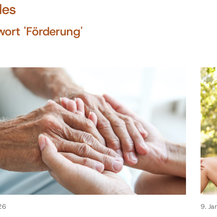
les
ort 'Förderung'
26
9. J