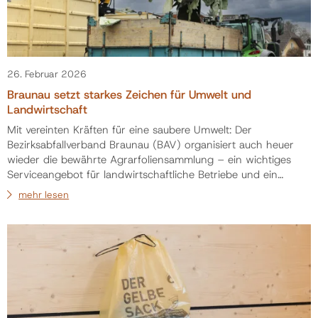
26. Februar 2026
Braunau setzt starkes Zeichen für Umwelt und
Landwirtschaft
Mit vereinten Kräften für eine saubere Umwelt: Der
Bezirksabfallverband Braunau (BAV) organisiert auch heuer
wieder die bewährte Agrarfoliensammlung – ein wichtiges
Serviceangebot für landwirtschaftliche Betriebe und ein
wirksamer Beitrag zum regionalen Umweltschutz. BEZIRK
mehr lesen
BRAUNAU. Wenn es um nachhaltige Landwirtschaft und
verantwortungsvollen Umgang mit Ressourcen geht, setzt der
Bezirk Braunau seit Jahren klare Akzente. Auch 2026 führt
der Bezirksabfallverband Braunau die kostenlose A…