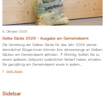
6. Oktober 2025
Gelbe Säcke 2026 - Ausgabe am Gemeindeamt
Die Verteilung der Gelben Säcke für das Jahr 2026 startet
demnächst! Bürger:innen können ihre Jahresmenge an Gelben
Säcken am Gemeindeamt abholen. 📍 Wichtig: Sollten Sie zu
einem späteren Zeitpunkt zusätzlichen Bedarf haben, erhalten
Sie ganzjährig am Gemeindeamt sowie in jedem
Altstoffsammelzentrum (ASZ) im Bezirk Braunau Nachschub.
mehr lesen
Vielen Dank für Ihre Mithilfe bei der richtigen Sammlung von
Verpackungen! [gallery ids="25576,25577"]
Sidebar