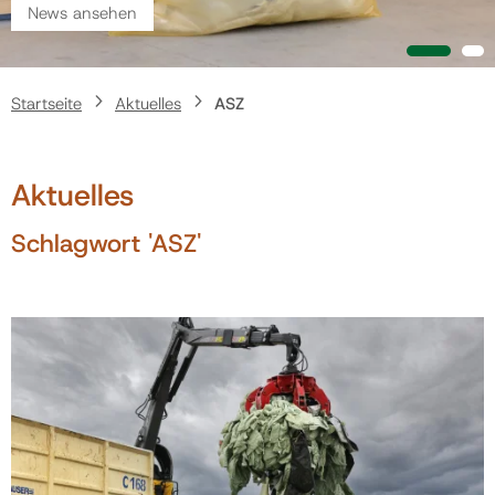
News ansehen
Politik
Startseite
Aktuelles
ASZ
Gemeinde
Aktuelles
Kontakt
Schlagwort 'ASZ'