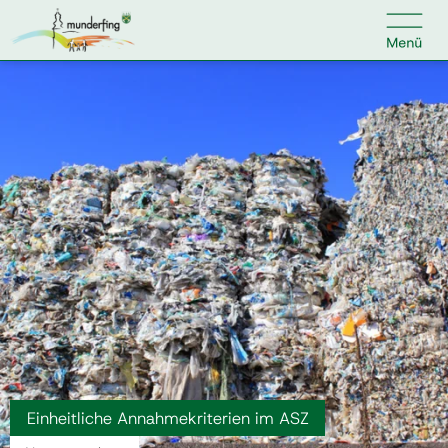

Kontakt
Suche nach:
Home
Kundenservice
Ihr Anliegen
Veranstaltungen
Einheitliche Annahmekriterien im ASZ
Jobs