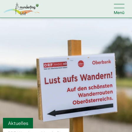

Kontakt
Suche nach:
Home
Kundenservice
Ihr Anliegen
Veranstaltungen
Aktuelles
Jobs