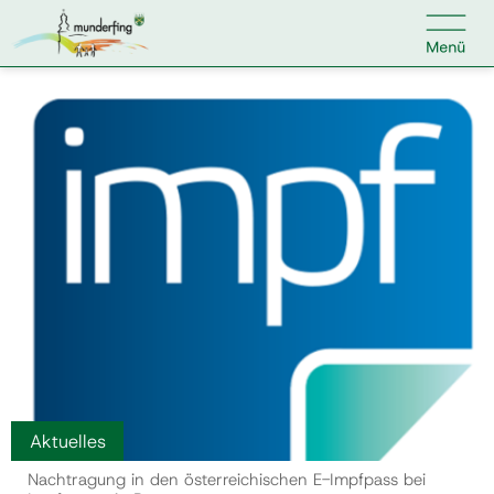

Kontakt
Suche nach:
Home
Kundenservice
Ihr Anliegen
Veranstaltungen
Aktuelles
Nachtragung in den österreichischen E-Impfpass bei
Jobs