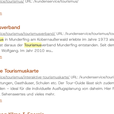
ice/tourismus/
URL: /kundenservice/tourismus/
en
sverband
ice/tourismus/tourismusverband/
URL: /kundenservice/tourismus/t
us
in Munderfing am Kobernaußerwald erlebte im Jahre 1973 als
st daraus der
Tourismus
verband Munderfing entstanden. Seit dem
. Wolfgang. Im Jahr 2010 wu…
en
ve Tourismuskarte
ce/tourismus/interaktive-tourismuskarte/
URL: /kundenservice/tour
htungen, Gasthäuser, Schulen etc. Der Tour-Guide lässt sich zu
en – ideal für die individuelle Ausflugsplanung von daheim. Hier f
, Sehenswertes und vieles mehr.
en